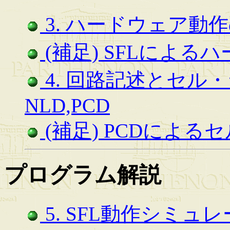
3. ハードウェア動作
(補足) SFLによる
4. 回路記述とセル
NLD,PCD
(補足) PCDによ
プログラム解説
5. SFL動作シミュレー